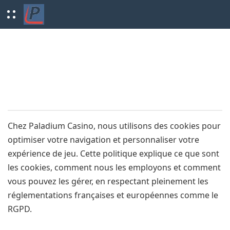
Politique relative aux Cookies
de Paladium Casino
Chez Paladium Casino, nous utilisons des cookies pour
optimiser votre navigation et personnaliser votre
expérience de jeu. Cette politique explique ce que sont
les cookies, comment nous les employons et comment
vous pouvez les gérer, en respectant pleinement les
réglementations françaises et européennes comme le
RGPD.