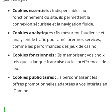
Cookies essentiels :
Indispensables au
fonctionnement du site, ils permettent la
connexion sécurisée et la navigation fluide.
Cookies analytiques :
Ils mesurent l'audience et
analysent le trafic pour améliorer nos services,
comme les performances des jeux de casino.
Cookies fonctionnels :
Ils mémorisent vos choix,
tels que la langue française ou les préférences de
jeu.
Cookies publicitaires :
Ils personnalisent les
offres promotionnelles adaptées à vos intérêts en
iGaming.
Comment gérons-nous les cookies