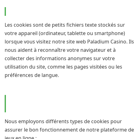
Qu'est-ce qu'un cookie ?
Les cookies sont de petits fichiers texte stockés sur
votre appareil (ordinateur, tablette ou smartphone)
lorsque vous visitez notre site web Paladium Casino. Ils
nous aident à reconnaître votre navigateur et à
collecter des informations anonymes sur votre
utilisation du site, comme les pages visitées ou les
préférences de langue.
Les types de cookies utilisés sur
Paladium Casino
Nous employons différents types de cookies pour
assurer le bon fonctionnement de notre plateforme de
jeux en ligne :