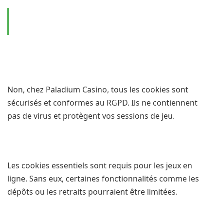
FAQ sur les Cookies chez Paladium
Casino
Les cookies sont-ils dangereux pour ma
sécurité ?
Non, chez Paladium Casino, tous les cookies sont
sécurisés et conformes au RGPD. Ils ne contiennent
pas de virus et protègent vos sessions de jeu.
Puis-je jouer sans cookies ?
Les cookies essentiels sont requis pour les jeux en
ligne. Sans eux, certaines fonctionnalités comme les
dépôts ou les retraits pourraient être limitées.