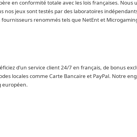
opère en conformité totale avec les lois françaises. Nous
us nos jeux sont testés par des laboratoires indépendan
des fournisseurs renommés tels que NetEnt et Microgamin
um Casino ?
ficiez d'un service client 24/7 en français, de bonus exc
odes locales comme Carte Bancaire et PayPal. Notre eng
g européen.
n France ?