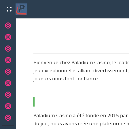
À propos de Paladiu
Bienvenue chez Paladium Casino, le leade
jeu exceptionnelle, alliant divertissemen
joueurs nous font confiance.
Notre Histoire
Paladium Casino a été fondé en 2015 par u
du jeu, nous avons créé une plateforme 