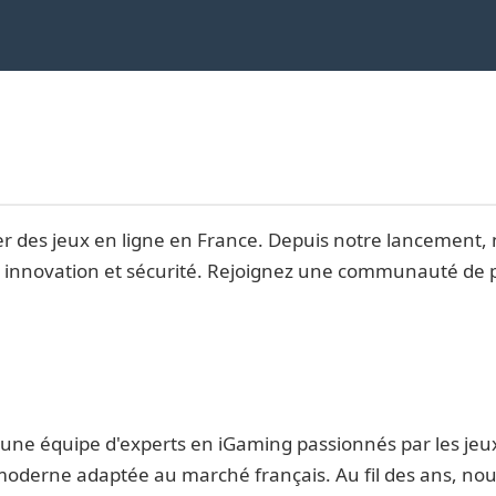
m Casino
r des jeux en ligne en France. Depuis notre lancement,
t, innovation et sécurité. Rejoignez une communauté de 
ne équipe d'experts en iGaming passionnés par les jeux d
moderne adaptée au marché français. Au fil des ans, n