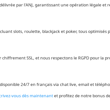
délivrée par l'ANJ, garantissant une opération légale et
vous ?
ant slots, roulette, blackjack et poker, tous optimisés p
de mes données ?
r chiffrement SSL, et nous respectons le RGPD pour la p
un support en français ?
sponible 24/7 en français via chat live, email et téléph
crivez-vous dès maintenant
et profitez de notre bonus de