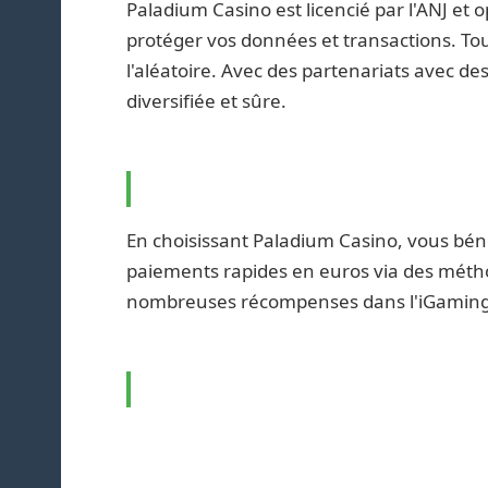
Paladium Casino est licencié par l'ANJ et 
protéger vos données et transactions. To
l'aléatoire. Avec des partenariats avec 
diversifiée et sûre.
Pourquoi Choisir Paladi
En choisissant Paladium Casino, vous béné
paiements rapides en euros via des méth
nombreuses récompenses dans l'iGamin
FAQ
Paladium Casino est-il légal e