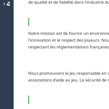
de qualité et de fiabilité dans l'industrie d
Notre Mission et Nos Va
Notre mission est de fournir un environn
l'innovation et le respect des joueurs. No
respectant les réglementations françaises 
Engagement pour le Jeu Resp
Nous promouvons le jeu responsable en of
associations d'aide au jeu. La sécurité de 
Sécurité et Licences